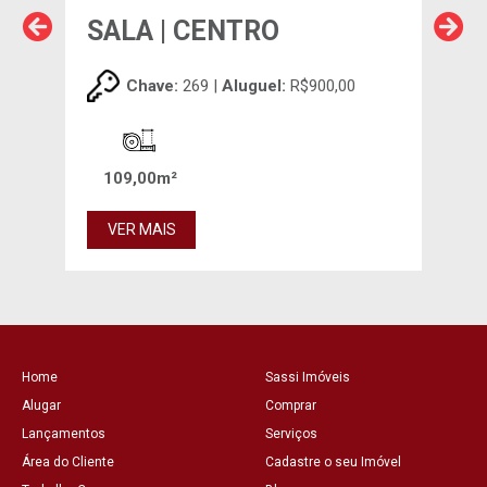
SALA | CENTRO
SA
,00
Chave:
269 |
Aluguel:
R$900,00
0m²
109,00m²
VER MAIS
VE
Home
Sassi Imóveis
Alugar
Comprar
Lançamentos
Serviços
Área do Cliente
Cadastre o seu Imóvel