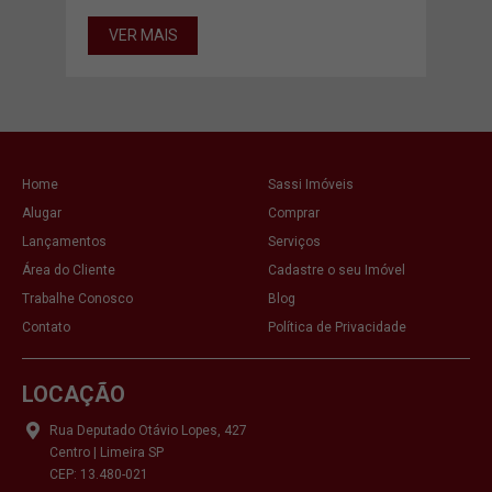
VER MAIS
VE
Home
Sassi Imóveis
Alugar
Comprar
Lançamentos
Serviços
Área do Cliente
Cadastre o seu Imóvel
Trabalhe Conosco
Blog
Contato
Política de Privacidade
LOCAÇÃO
Rua Deputado Otávio Lopes, 427
Centro | Limeira SP
CEP: 13.480-021