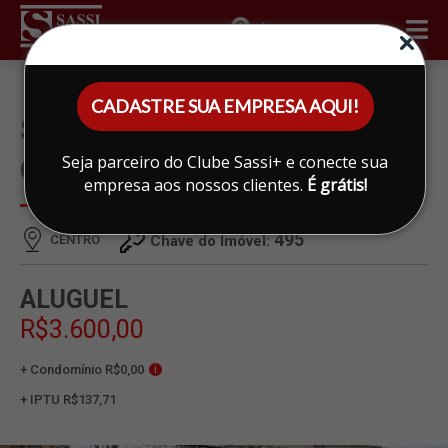
ÁREA DO CLIENTE
CADASTRE SUA EMPRESA AQUI!
SALÃO PARA ALUGAR EM
Seja parceiro do Clube Sassi+ e conecte sua
CENTRO, LIMEIRA
empresa aos nossos clientes.
É grátis!
495
CENTRO
Chave do Imóvel:
ALUGUEL
R$3.600,00
+ Condomínio R$0,00
i
+ IPTU R$137,71