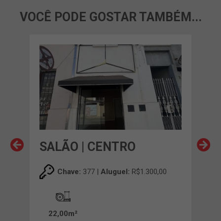
VOCÊ PODE GOSTAR TAMBÉM...
EM 
SALÃO | CENTRO
SA
,00
Chave:
377 |
Aluguel:
R$1.300,00
22,00m²
21