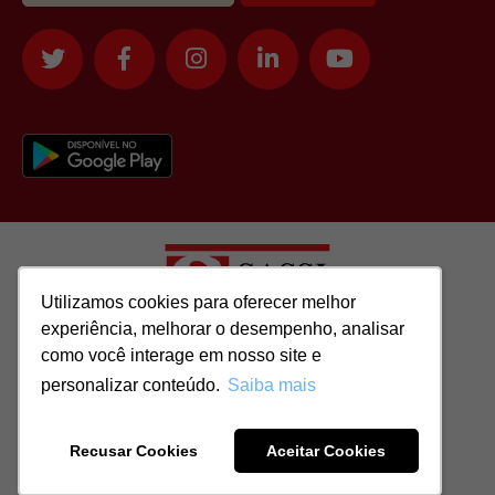
Utilizamos cookies para oferecer melhor
Utilizamos cookies para oferecer melhor
experiência, melhorar o desempenho, analisar
experiência, melhorar o desempenho, analisar
como você interage em nosso site e
como você interage em nosso site e
Todos os direitos reservados para: SASSI IMÓVEIS LTDA | CNPJ:
personalizar conteúdo.
personalizar conteúdo.
Saiba mais
Saiba mais
51.417.293/0001-48 | CRECI: J-04970/1
Recusar Cookies
Recusar Cookies
Aceitar Cookies
Aceitar Cookies