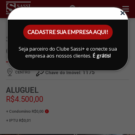
ÁREA DO CLIENTE
CADASTRE SUA EMPRESA AQUI!
SALÃO PARA ALUGAR EM
Seja parceiro do Clube Sassi+ e conecte sua
CENTRO, LIMEIRA
empresa aos nossos clientes.
É grátis!
1175
CENTRO
Chave do Imóvel:
ALUGUEL
R$4.500,00
+ Condomínio R$0,00
i
+ IPTU R$0,01