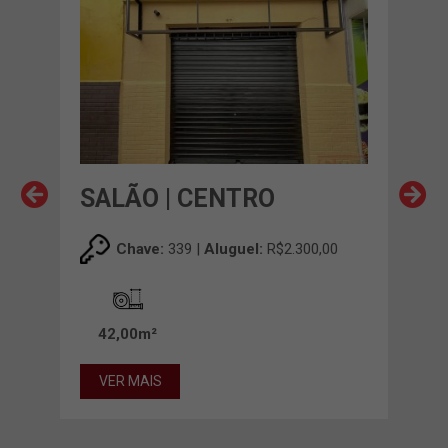
SALÃO | CENTRO
SA
00
Chave:
339 |
Aluguel:
R$2.300,00
42,00m²
30
VER MAIS
VE