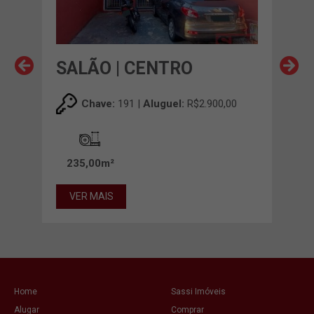
SALÃO | CENTRO
SA
,00
Chave:
191 |
Aluguel:
R$2.900,00
235,00m²
60
VER MAIS
VE
Home
Sassi Imóveis
Alugar
Comprar