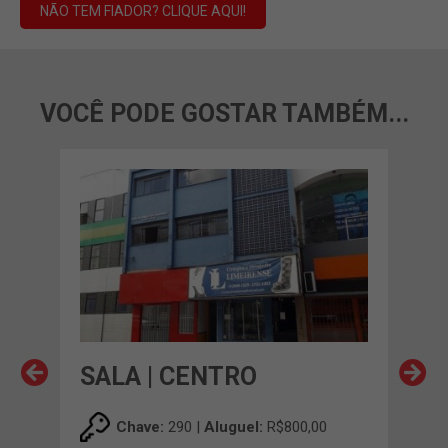
NÃO TEM FIADOR? CLIQUE AQUI!
VOCÊ PODE GOSTAR TAMBÉM...
SALA | CENTRO
SA
00
Chave:
290 |
Aluguel:
R$800,00