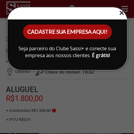
ÁREA DO CLIENTE
CADASTRE SUA EMPRESA AQUI!
SALA PARA ALUGAR EM
Seja parceiro do Clube Sassi+ e conecte sua
CENTRO, LIMEIRA
empresa aos nossos clientes.
É grátis!
1632
CENTRO
Chave do Imóvel:
ALUGUEL
R$1.800,00
+ Condomínio R$1.000,00
i
+ IPTU R$0,01