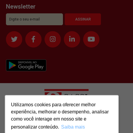
Newsletter
Utilizamos cookies para oferecer melhor
Utilizamos cookies para oferecer melhor
experiência, melhorar o desempenho, analisar
experiência, melhorar o desempenho, analisar
como você interage em nosso site e
como você interage em nosso site e
Todos os direitos reservados para: SASSI IMÓVEIS LTDA | CNPJ:
personalizar conteúdo.
personalizar conteúdo.
Saiba mais
Saiba mais
51.417.293/0001-48 | CRECI: J-04970/1