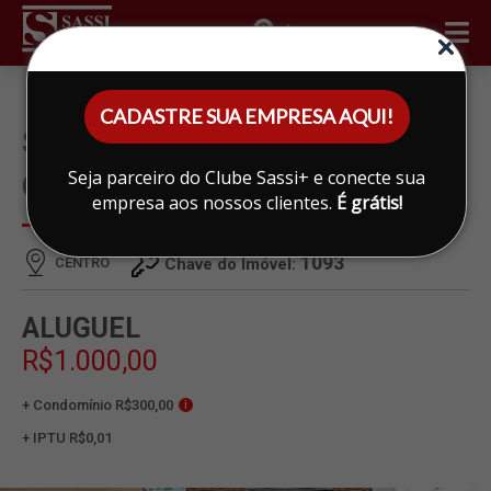
ÁREA DO CLIENTE
CADASTRE SUA EMPRESA AQUI!
SALA PARA ALUGAR EM
Seja parceiro do Clube Sassi+ e conecte sua
CENTRO, LIMEIRA
empresa aos nossos clientes.
É grátis!
1093
CENTRO
Chave do Imóvel:
ALUGUEL
R$1.000,00
+ Condomínio R$300,00
i
+ IPTU R$0,01