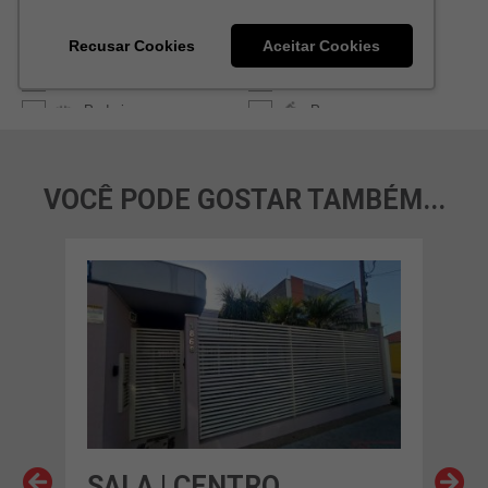
VOCÊ PODE GOSTAR TAMBÉM...
SALA | CENTRO
SA