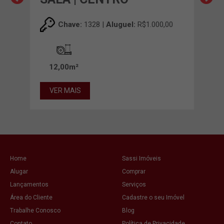
00
Chave:
1328 |
Aluguel:
R$1.000,00
12,00m²
VER MAIS
VE
Home
Sassi Imóveis
Alugar
Comprar
Lançamentos
Serviços
Área do Cliente
Cadastre o seu Imóvel
Trabalhe Conosco
Blog
Contato
Política de Privacidade