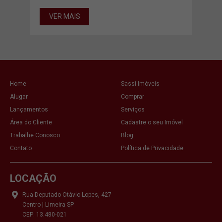
VER MAIS
VE
Home
Sassi Imóveis
Alugar
Comprar
Lançamentos
Serviços
Área do Cliente
Cadastre o seu Imóvel
Trabalhe Conosco
Blog
Contato
Política de Privacidade
LOCAÇÃO
Rua Deputado Otávio Lopes, 427
Centro | Limeira SP
CEP: 13.480-021