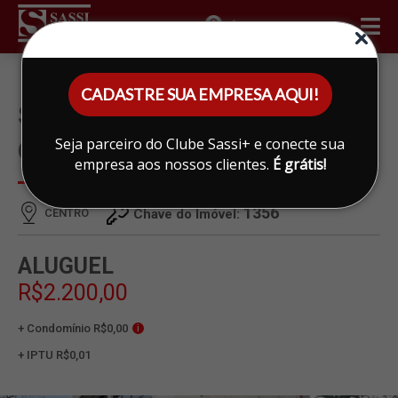
ÁREA DO CLIENTE
CADASTRE SUA EMPRESA AQUI!
SALÃO PARA ALUGAR EM
Seja parceiro do Clube Sassi+ e conecte sua
CENTRO, LIMEIRA
empresa aos nossos clientes.
É grátis!
1356
CENTRO
Chave do Imóvel:
ALUGUEL
R$2.200,00
+ Condomínio R$0,00
i
+ IPTU R$0,01