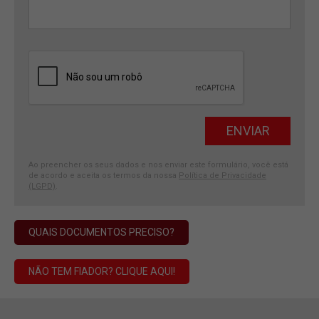
Ao preencher os seus dados e nos enviar este formulário, você está
de acordo e aceita os termos da nossa
Política de Privacidade
(LGPD)
.
QUAIS DOCUMENTOS PRECISO?
NÃO TEM FIADOR? CLIQUE AQUI!