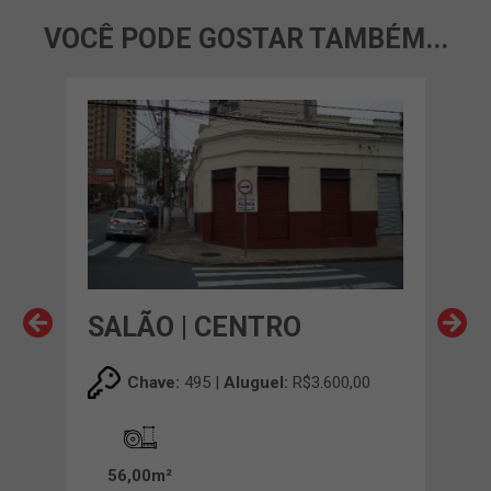
VOCÊ PODE GOSTAR TAMBÉM...
SALÃO | CENTRO
SA
00
Chave:
495 |
Aluguel:
R$3.600,00
56,00m²
12