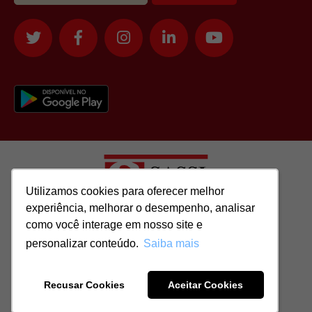
Utilizamos cookies para oferecer melhor
Utilizamos cookies para oferecer melhor
experiência, melhorar o desempenho, analisar
experiência, melhorar o desempenho, analisar
como você interage em nosso site e
como você interage em nosso site e
Todos os direitos reservados para: SASSI IMÓVEIS LTDA | CNPJ:
personalizar conteúdo.
personalizar conteúdo.
Saiba mais
Saiba mais
51.417.293/0001-48 | CRECI: J-04970/1
Recusar Cookies
Recusar Cookies
Aceitar Cookies
Aceitar Cookies