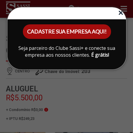
ÁREA DO CLIENTE
CADASTRE SUA EMPRESA AQUI!
SALÃO PARA ALUGAR EM
Seja parceiro do Clube Sassi+ e conecte sua
CENTRO, LIMEIRA
empresa aos nossos clientes.
É grátis!
203
CENTRO
Chave do Imóvel:
ALUGUEL
R$5.500,00
+ Condomínio R$0,00
i
+ IPTU R$249,23