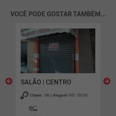
VOCÊ PODE GOSTAR TAMBÉM...
SALÃO | CENTRO
SA
00
Chave:
186 |
Aluguel:
R$1.700,00