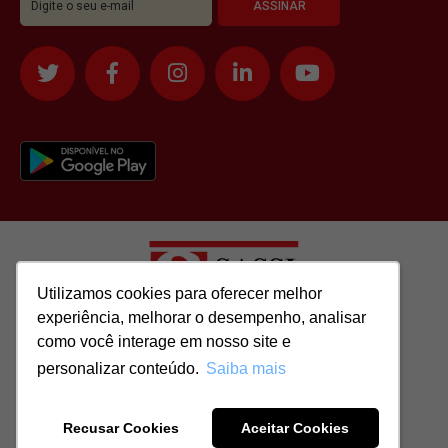
Utilizamos cookies para oferecer melhor
Utilizamos cookies para oferecer melhor
experiência, melhorar o desempenho, analisar
experiência, melhorar o desempenho, analisar
como você interage em nosso site e
como você interage em nosso site e
Todos os direitos reservados para: SASSI IMÓVEIS LTDA | CNPJ:
personalizar conteúdo.
personalizar conteúdo.
Saiba mais
Saiba mais
51.417.293/0001-48 | CRECI: J-04970/1
Recusar Cookies
Recusar Cookies
Aceitar Cookies
Aceitar Cookies