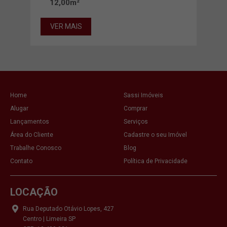
12,00m²
VER MAIS
VE
Home
Sassi Imóveis
Alugar
Comprar
Lançamentos
Serviços
Área do Cliente
Cadastre o seu Imóvel
Trabalhe Conosco
Blog
Contato
Política de Privacidade
LOCAÇÃO
Rua Deputado Otávio Lopes, 427
Centro | Limeira SP