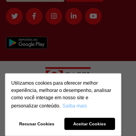
Utilizamos cookies para oferecer melhor
Utilizamos cookies para oferecer melhor
experiência, melhorar o desempenho, analisar
experiência, melhorar o desempenho, analisar
como você interage em nosso site e
como você interage em nosso site e
Todos os direitos reservados para: SASSI IMÓVEIS LTDA | CNPJ:
personalizar conteúdo.
personalizar conteúdo.
Saiba mais
Saiba mais
51.417.293/0001-48 | CRECI: J-04970/1
Recusar Cookies
Recusar Cookies
Aceitar Cookies
Aceitar Cookies