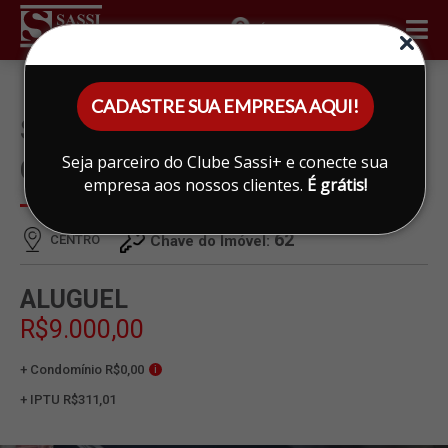
ÁREA DO CLIENTE
CADASTRE SUA EMPRESA AQUI!
SALÃO PARA ALUGAR EM
Seja parceiro do Clube Sassi+ e conecte sua
CENTRO, LIMEIRA
empresa aos nossos clientes.
É grátis!
62
CENTRO
Chave do Imóvel:
ALUGUEL
R$9.000,00
+ Condomínio R$0,00
i
+ IPTU R$311,01