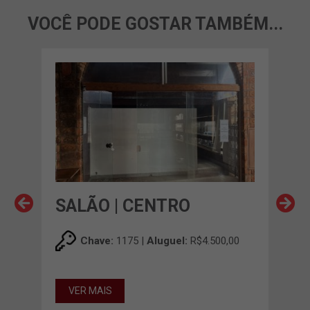
VOCÊ PODE GOSTAR TAMBÉM...
SALÃO | CENTRO
SA
00
Chave:
1175 |
Aluguel:
R$4.500,00
VER MAIS
55