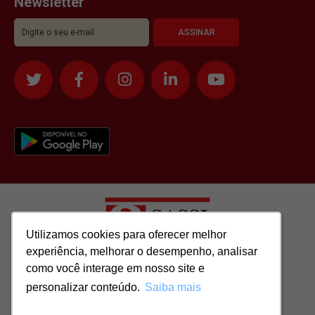
Newsletter
Utilizamos cookies para oferecer melhor
Utilizamos cookies para oferecer melhor
experiência, melhorar o desempenho, analisar
experiência, melhorar o desempenho, analisar
como você interage em nosso site e
como você interage em nosso site e
Todos os direitos reservados para: SASSI IMÓVEIS LTDA | CNPJ:
personalizar conteúdo.
personalizar conteúdo.
Saiba mais
Saiba mais
51.417.293/0001-48 | CRECI: J-04970/1