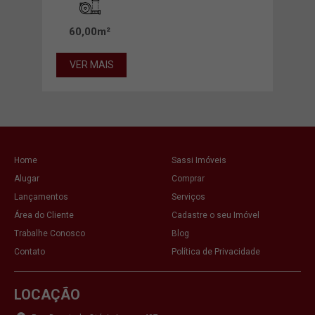
60,00m²
11
VER MAIS
VE
Home
Sassi Imóveis
Alugar
Comprar
Lançamentos
Serviços
Área do Cliente
Cadastre o seu Imóvel
Trabalhe Conosco
Blog
Contato
Política de Privacidade
LOCAÇÃO