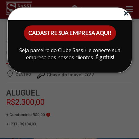
ÁREA DO CLIENTE
CADASTRE SUA EMPRESA AQUI!
SALÃO PARA ALUGAR EM
Seja parceiro do Clube Sassi+ e conecte sua
CENTRO, LIMEIRA
empresa aos nossos clientes.
É grátis!
527
CENTRO
Chave do Imóvel:
ALUGUEL
R$2.300,00
+ Condomínio R$0,00
i
+ IPTU R$184,03