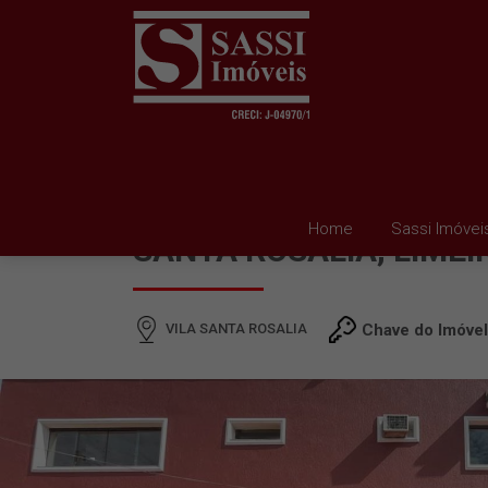
SALA PARA ALUGAR EM
Home
Sassi Imóvei
SANTA ROSALIA, LIMEI
VILA SANTA ROSALIA
Chave do Imóve