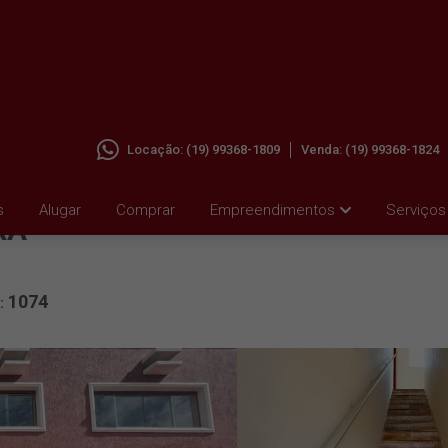
Locação:
(19) 99368-1809
Venda:
(19) 99368-1824
 VILA
s
Alugar
Comprar
Empreendimentos
Serviços
RA
1074
l: