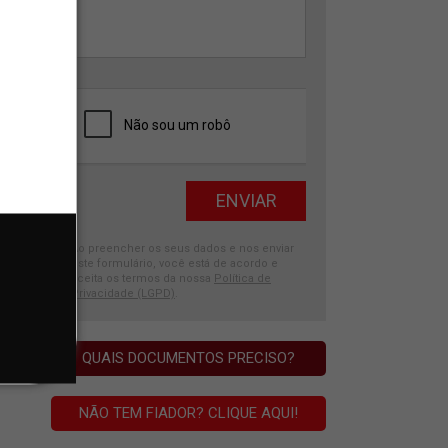
Ao preencher os seus dados e nos enviar
este formulário, você está de acordo e
aceita os termos da nossa
Política de
Privacidade (LGPD)
.
QUAIS DOCUMENTOS PRECISO?
NÃO TEM FIADOR? CLIQUE AQUI!