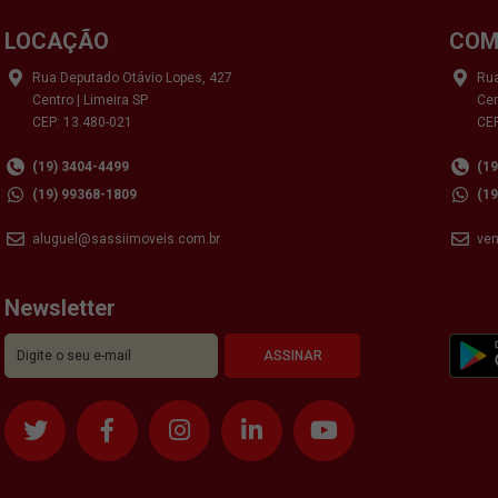
LOCAÇÃO
COM
Rua Deputado Otávio Lopes, 427
Rua
Centro | Limeira SP
Cen
CEP: 13.480-021
CEP
(19) 3404-4499
(1
(19) 99368-1809
(1
aluguel@sassiimoveis.com.br
ve
Newsletter