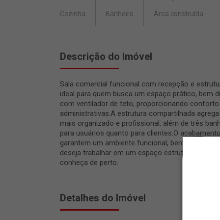
Cozinha
Banheiro
Área construída
Descrição do Imóvel
Sala comercial funcional com recepção e estrut
ideal para quem busca um espaço prático, bem dis
com ventilador de teto, proporcionando conforto
administrativas.A estrutura compartilhada agreg
mais organizado e profissional, além de três ba
para usuários quanto para clientes.O acabament
garantem um ambiente funcional, bem cuidado e
deseja trabalhar em um espaço estruturado, com 
conheça de perto.
Detalhes do Imóvel