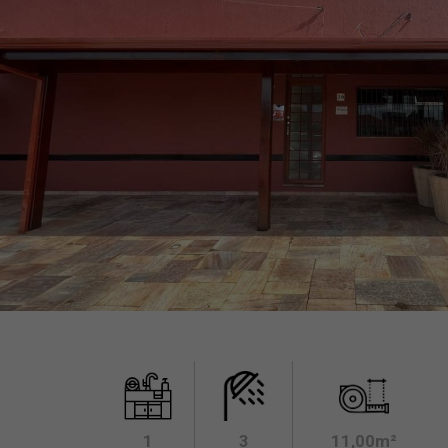
1
3
11,00m²