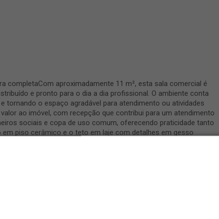
ura completaCom aproximadamente 11 m², esta sala comercial é
tribuído e pronto para o dia a dia profissional. O ambiente conta
 e tornando o espaço agradável para atendimento ou atividades
a valor ao imóvel, com recepção que contribui para um atendimento
nheiros sociais e copa de uso comum, oferecendo praticidade tanto
o em piso cerâmico e o teto em laje com detalhes em gesso
 de fácil manutenção.Uma excelente oportunidade para quem
boa apresentação e ótimo custo-benefício. Agende sua visita e