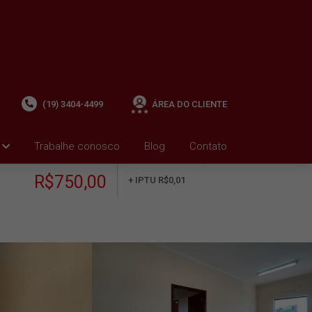
(19) 3404-4499
ÁREA DO CLIENTE
Trabalhe conosco
Blog
Contato
ALUGUEL
+ Condomínio R$0,00
i
R$750,00
+ IPTU R$0,01