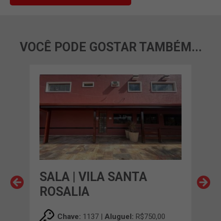
VOCÊ PODE GOSTAR TAMBÉM...
SALA | VILA SANTA
SAL
ROSALIA
RO
00
Chave:
1137 |
Aluguel:
R$750,00