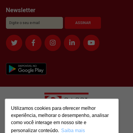
Newsletter
Utilizamos cookies para oferecer melhor
Utilizamos cookies para oferecer melhor
experiência, melhorar o desempenho, analisar
experiência, melhorar o desempenho, analisar
como você interage em nosso site e
como você interage em nosso site e
Todos os direitos reservados para: SASSI IMÓVEIS LTDA | CNPJ:
personalizar conteúdo.
personalizar conteúdo.
Saiba mais
Saiba mais
51.417.293/0001-48 | CRECI: J-04970/1