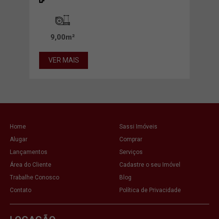
9,00m²
42
VER MAIS
VE
Home
Sassi Imóveis
Alugar
Comprar
Lançamentos
Serviços
Área do Cliente
Cadastre o seu Imóvel
Trabalhe Conosco
Blog
Contato
Política de Privacidade