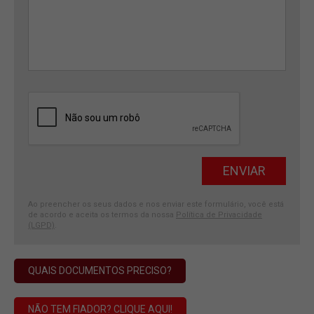
Ao preencher os seus dados e nos enviar este formulário, você está
de acordo e aceita os termos da nossa
Política de Privacidade
(LGPD)
.
QUAIS DOCUMENTOS PRECISO?
NÃO TEM FIADOR? CLIQUE AQUI!