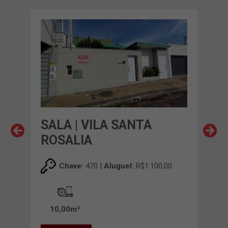
SALA | VILA SANTA
SAL
ROSALIA
RO
0
Chave:
470 |
Aluguel:
R$1.100,00
10,00m²
19