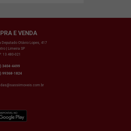
PRA E VENDA
 Deputado Otávio Lopes, 417
tro | Limeira SP
: 13.480-021
9) 3404-4499
9) 99368-1824
ndas@sassiimoveis.com.br