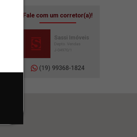
Fale com um corretor(a)!
Sassi Imóveis
Depto. Vendas
J-04970/1
(19) 99368-1824