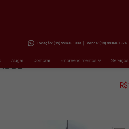
Locação:
(19) 99368-1809
Venda:
(19) 99368-1824
 À
s
Alugar
Comprar
Empreendimentos
Serviços
AS DE
R$