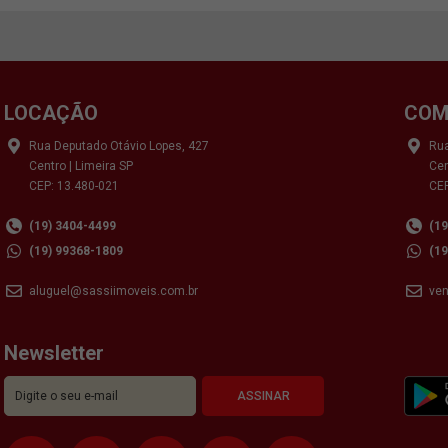
LOCAÇÃO
COM
Rua Deputado Otávio Lopes, 427
Rua
Centro | Limeira SP
Cen
CEP: 13.480-021
CEP
(19) 3404-4499
(1
(19) 99368-1809
(1
aluguel@sassiimoveis.com.br
ve
Newsletter