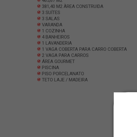
465,67 M2
381,40 M2 ÀREA CONSTRUIDA
3 SUÍTES
3 SALAS
VARANDA
1 COZINHA
4 BANHEIROS
1 LAVANDERIA
1 VAGA COBERTA PARA CARRO COBERTA
2 VAGA PARA CARROS
ÁREA GOURMET
PISCINA
PISO PORCELANATO
TETO LAJE / MADEIRA