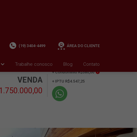
(19) 3404-4499
ÁREA DO CLIENTE
Trabalhe conosco
Blog
Contato
+ Condomínio R$380,00
i
VENDA
+ IPTU R$4.547,25
1.750.000,00