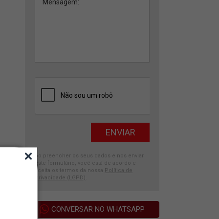
Ao preencher os seus dados e nos enviar
este formulário, você está de acordo e
aceita os termos da nossa
Política de
Privacidade (LGPD)
.
CONVERSAR NO WHATSAPP