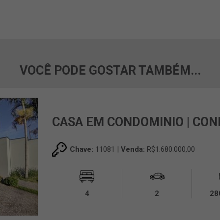
VOCÊ PODE GOSTAR TAMBÉM...
CASA EM CONDOMINIO | COND
Chave:
11081 |
Venda:
R$1.680.000,00
4
2
28