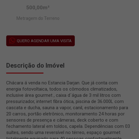
500,00m²
Metragem do Terreno
QUERO AGENDAR UMA VISITA
Descrição do Imóvel
Chácara á venda no Estancia Darjan. Que já conta com
energia fotovoltaica, todos os cômodos climatizados,
inclusive área gourmet , caixa d´água de 3 mil litros com
pressurizador, internet fibra ótica, piscina de 36.000L com
cascata e ducha, sauna a vapor, canil, estacionamento para
20 carros, portão eletrônico, monitoramento 24 horas por
sensores de presença e câmeras, deck coberto e com
fechamento lateral em toldos, capela. Dependências com 03
suítes, sendo uma reversível no térreo, espaço gourmet
totalmente equipado para 40 pessoas confortavelmente