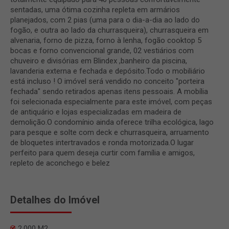
sentadas, uma ótima cozinha repleta em armários
planejados, com 2 pias (uma para o dia-a-dia ao lado do
fogão, e outra ao lado da churrasqueira), churrasqueira em
alvenaria, forno de pizza, forno à lenha, fogão cooktop 5
bocas e forno convencional grande, 02 vestiários com
chuveiro e divisórias em Blindex ,banheiro da piscina,
lavanderia externa e fechada e depósito.Todo o mobiliário
está incluso ! O imóvel será vendido no conceito "porteira
fechada" sendo retirados apenas itens pessoais. A mobília
foi selecionada especialmente para este imóvel, com peças
de antiquário e lojas especializadas em madeira de
demolição.O condomínio ainda oferece trilha ecológica, lago
para pesque e solte com deck e churrasqueira, arruamento
de bloquetes intertravados e ronda motorizada.O lugar
perfeito para quem deseja curtir com família e amigos,
repleto de aconchego e belez
Detalhes do Imóvel
2.000 M2