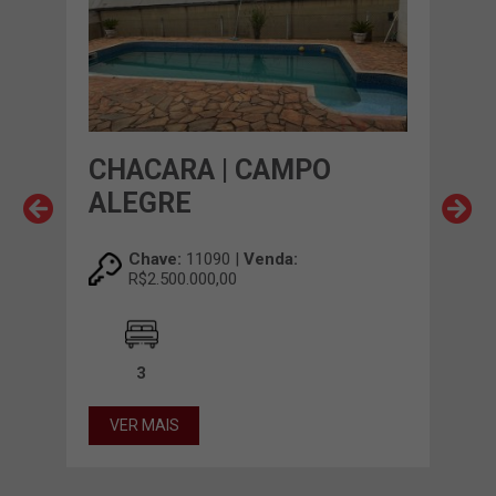
CHACARA | CAMPO
CH
E
ALEGRE
PI
Chave:
11090 |
Venda:
R$2.500.000,00
3
8,00m²
VER MAIS
VE