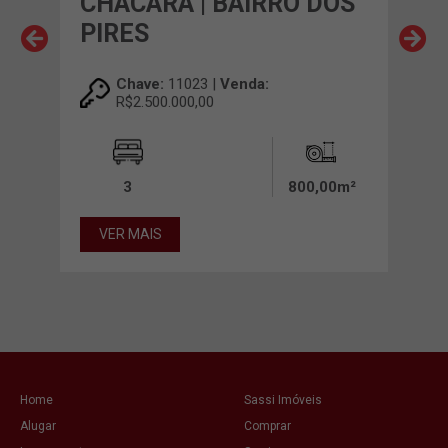
CHACARA | BAIRRO DOS
CH
PIRES
CA
EX
Chave:
11023 |
Venda:
R$2.500.000,00
00m²
3
800,00m²
VER MAIS
VE
Home
Sassi Imóveis
Alugar
Comprar