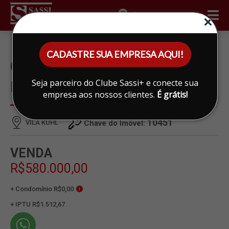
ÁREA DO CLIENTE
CADASTRE SUA EMPRESA AQUI!
CASA À VENDA EM VILA
Seja parceiro do Clube Sassi+ e conecte sua
KUHL, LIMEIRA
empresa aos nossos clientes.
É grátis!
10451
VILA KUHL
Chave do Imóvel:
VENDA
R$580.000,00
+ Condomínio R$0,00
i
+ IPTU R$1.512,67