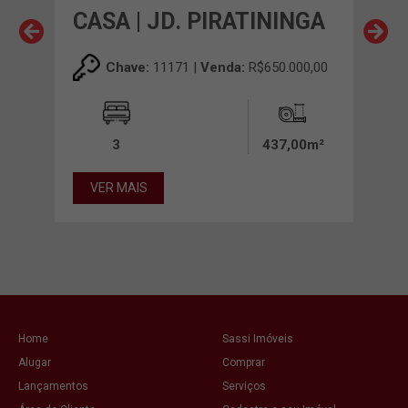
CASA | JD. PIRATININGA
CAS
CEC
00,00
Chave:
11171 |
Venda:
R$650.000,00
00m²
3
437,00m²
VER MAIS
VE
Home
Sassi Imóveis
Alugar
Comprar
Lançamentos
Serviços