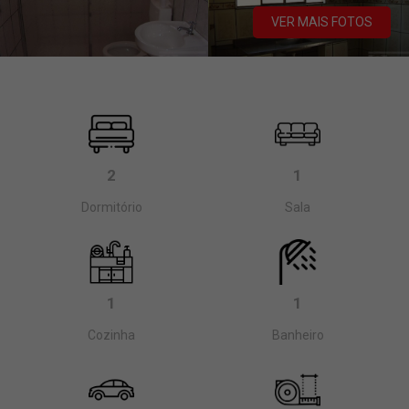
VER MAIS FOTOS
2
1
Dormitório
Sala
1
1
Cozinha
Banheiro