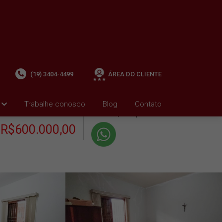
(19) 3404-4499
ÁREA DO CLIENTE
+ Condomínio R$0,00
i
Trabalhe conosco
Blog
Contato
VENDA
+ IPTU R$1.792,01
R$600.000,00