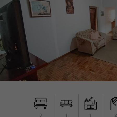
3
1
1
2