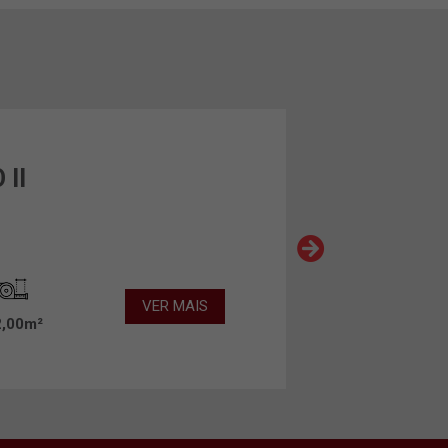
 II
VER MAIS
2,00m²