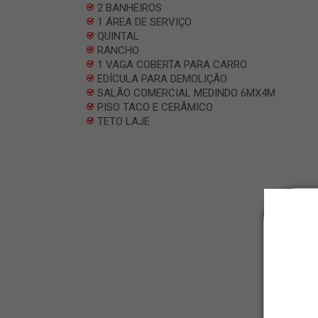
2 BANHEIROS
1 ÁREA DE SERVIÇO
QUINTAL
RANCHO
1 VAGA COBERTA PARA CARRO
EDÍCULA PARA DEMOLIÇÃO
SALÃO COMERCIAL MEDINDO 6MX4M
PISO TACO E CERÂMICO
TETO LAJE