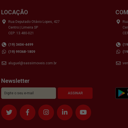
LOCAÇÃO
COM
Rua Deputado Otávio Lopes, 427
Rua
Centro | Limeira SP
Cen
CEP: 13.480-021
CEP
(19) 3404-4499
(1
(19) 99368-1809
(1
aluguel@sassiimoveis.com.br
ve
Newsletter