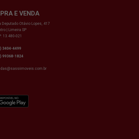
PRA E VENDA
 Deputado Otávio Lopes, 417
tro | Limeira SP
: 13.480-021
9) 3404-4499
9) 99368-1824
ndas@sassiimoveis.com.br