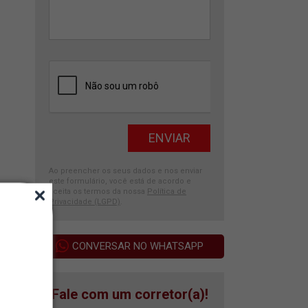
Ao preencher os seus dados e nos enviar
este formulário, você está de acordo e
aceita os termos da nossa
Política de
Privacidade (LGPD)
.
CONVERSAR NO WHATSAPP
Fale com um corretor(a)!