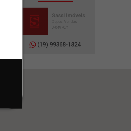
Sassi Imóveis
Depto. Vendas
J-04970/1
(19) 99368-1824