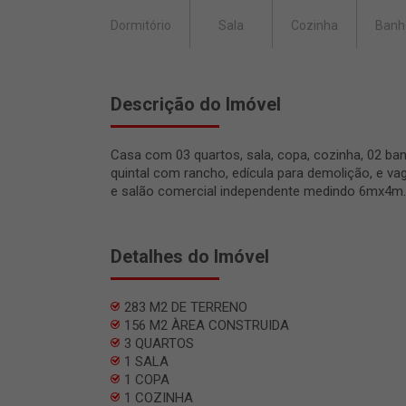
Dormitório
Sala
Cozinha
Banh
Descrição do Imóvel
Casa com 03 quartos, sala, copa, cozinha, 02 banh
quintal com rancho, edícula para demolição, e va
e salão comercial independente medindo 6mx4m.
Detalhes do Imóvel
283 M2 DE TERRENO
156 M2 ÀREA CONSTRUIDA
3 QUARTOS
1 SALA
1 COPA
1 COZINHA