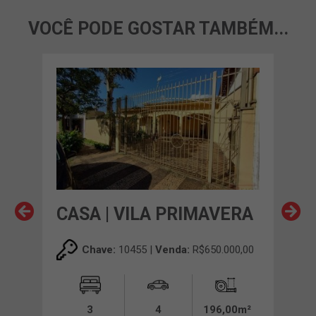
VOCÊ PODE GOSTAR TAMBÉM...
CASA | VILA PRIMAVERA
CA
00,00
Chave:
10455 |
Venda:
R$650.000,00
00m²
3
4
196,00m²