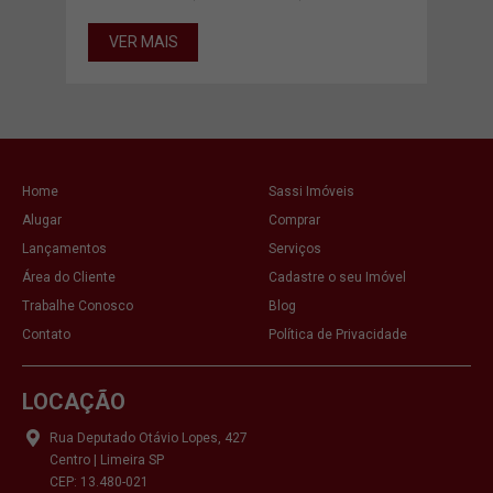
VER MAIS
VE
Home
Sassi Imóveis
Alugar
Comprar
Lançamentos
Serviços
Área do Cliente
Cadastre o seu Imóvel
Trabalhe Conosco
Blog
Contato
Política de Privacidade
LOCAÇÃO
Rua Deputado Otávio Lopes, 427
Centro | Limeira SP
CEP: 13.480-021