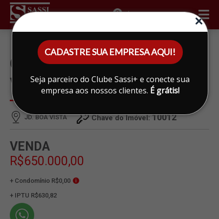
ÁREA DO CLIENTE
CADASTRE SUA EMPRESA AQUI!
CASA À VENDA EM JD. BOA
Seja parceiro do Clube Sassi+ e conecte sua
VISTA, LIMEIRA
empresa aos nossos clientes.
É grátis!
10012
JD. BOA VISTA
Chave do Imóvel:
VENDA
R$650.000,00
+ Condomínio R$0,00
i
+ IPTU R$630,82