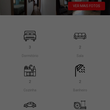
VER MAIS FOTOS
3
2
Dormitório
Sala
2
2
Cozinha
Banheiro