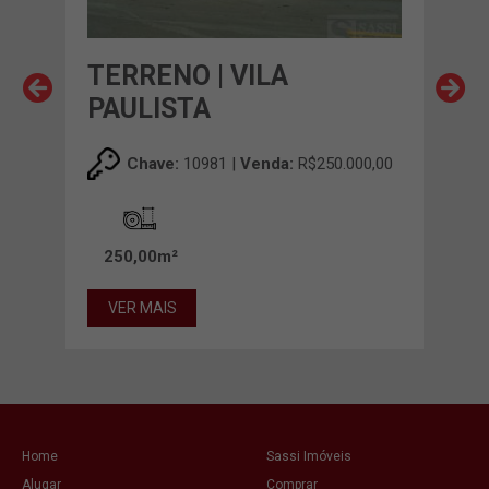
A
TERRENO | VILA
TER
PAULISTA
00,00
Chave:
10981 |
Venda:
R$250.000,00
43
250,00m²
VE
VER MAIS
Home
Sassi Imóveis
Alugar
Comprar