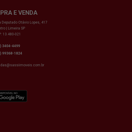
PRA E VENDA
 Deputado Otávio Lopes, 417
tro | Limeira SP
: 13.480-021
9) 3404-4499
9) 99368-1824
ndas@sassiimoveis.com.br