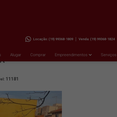
Locação:
(19) 99368-1809
Venda:
(19) 99368-1824
CIDADE
s
Alugar
Comprar
Empreendimentos
Serviços
RA
11181
el: