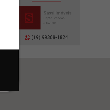
Sassi Imóveis
Depto. Vendas
J-04970/1
(19) 99368-1824