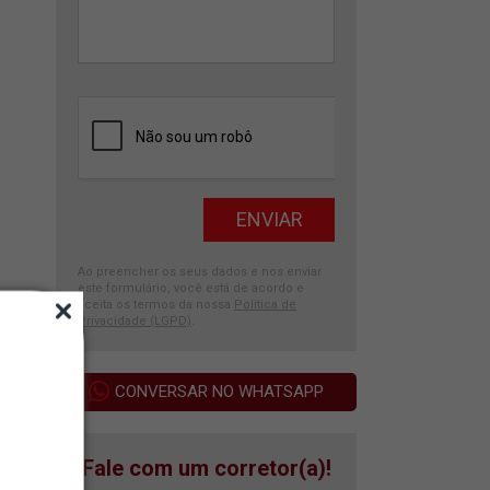
Ao preencher os seus dados e nos enviar
este formulário, você está de acordo e
aceita os termos da nossa
Política de
Privacidade (LGPD)
.
CONVERSAR NO WHATSAPP
Fale com um corretor(a)!