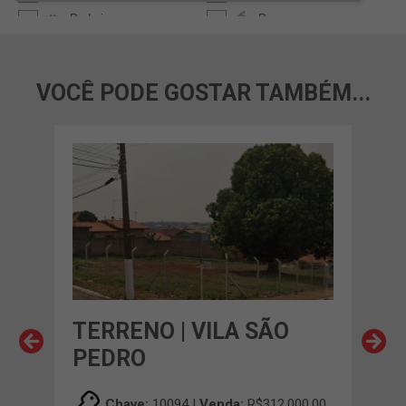
VOCÊ PODE GOSTAR TAMBÉM...
TERRENO | VILA SÃO
TER
PEDRO
FL
00,00
Chave:
10094 |
Venda:
R$312.000,00