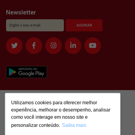
Newsletter
Utilizamos cookies para oferecer melhor
Utilizamos cookies para oferecer melhor
experiência, melhorar o desempenho, analisar
experiência, melhorar o desempenho, analisar
como você interage em nosso site e
como você interage em nosso site e
personalizar conteúdo.
personalizar conteúdo.
Saiba mais
Saiba mais
Todos os direitos reservados para: SASSI IMÓVEIS LTDA | CNPJ: