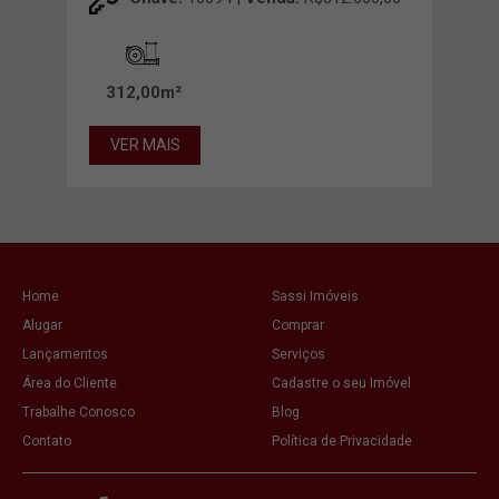
312,00m²
62
VER MAIS
VE
Home
Sassi Imóveis
Alugar
Comprar
Lançamentos
Serviços
Área do Cliente
Cadastre o seu Imóvel
Trabalhe Conosco
Blog
Contato
Política de Privacidade