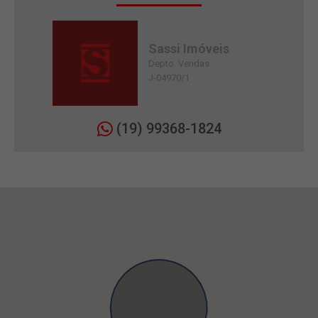
Sassi Imóveis
Depto. Vendas
J-04970/1
(19) 99368-1824