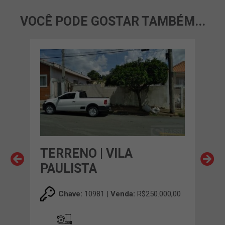
VOCÊ PODE GOSTAR TAMBÉM...
RIA
TERRENO | VILA
TER
PAULISTA
HE
00,00
Chave:
10981 |
Venda:
R$250.000,00