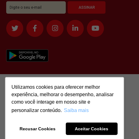
Utilizamos cookies para oferecer melhor
Utilizamos cookies para oferecer melhor
experiência, melhorar o desempenho, analisar
experiência, melhorar o desempenho, analisar
como você interage em nosso site e
como você interage em nosso site e
personalizar conteúdo.
personalizar conteúdo.
Saiba mais
Saiba mais
Todos os direitos reservados para: SASSI IMÓVEIS LTDA | CNPJ:
51.417.293/0001-48 | CRECI: J-04970/1
Recusar Cookies
Recusar Cookies
Aceitar Cookies
Aceitar Cookies