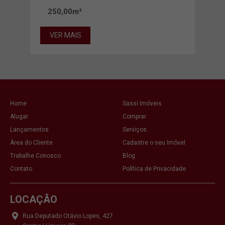
250,00m²
36
VER MAIS
VE
Home
Sassi Imóveis
Alugar
Comprar
Lançamentos
Serviços
Área do Cliente
Cadastre o seu Imóvel
Trabalhe Conosco
Blog
Contato
Política de Privacidade
LOCAÇÃO
Rua Deputado Otávio Lopes, 427