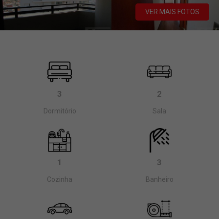
VER MAIS FOTOS
3
2
Dormitório
Sala
1
3
Cozinha
Banheiro