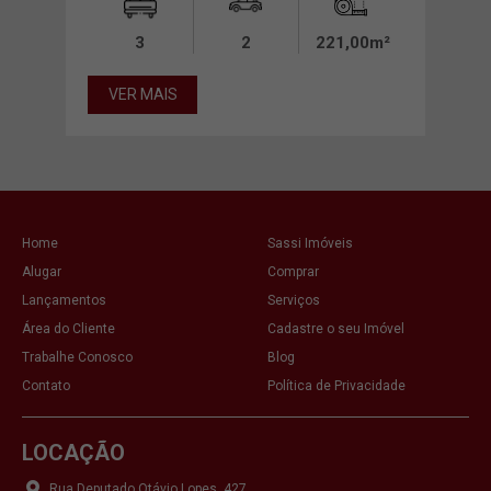
0m²
3
2
221,00m²
VER MAIS
VE
Home
Sassi Imóveis
Alugar
Comprar
Lançamentos
Serviços
Área do Cliente
Cadastre o seu Imóvel
Trabalhe Conosco
Blog
Contato
Política de Privacidade
LOCAÇÃO
Rua Deputado Otávio Lopes, 427