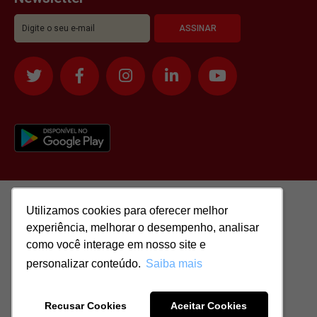
Utilizamos cookies para oferecer melhor
Utilizamos cookies para oferecer melhor
experiência, melhorar o desempenho, analisar
experiência, melhorar o desempenho, analisar
como você interage em nosso site e
como você interage em nosso site e
personalizar conteúdo.
personalizar conteúdo.
Saiba mais
Saiba mais
Todos os direitos reservados para: SASSI IMÓVEIS LTDA | CNPJ:
51.417.293/0001-48 | CRECI: J-04970/1
Recusar Cookies
Recusar Cookies
Aceitar Cookies
Aceitar Cookies