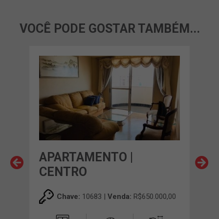
VOCÊ PODE GOSTAR TAMBÉM...
APARTAMENTO |
AP
CENTRO
CE
00,00
Chave:
10683 |
Venda:
R$650.000,00