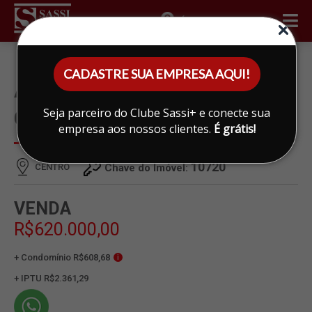
ÁREA DO CLIENTE
CADASTRE SUA EMPRESA AQUI!
APARTAMENTO À VENDA EM
Seja parceiro do Clube Sassi+ e conecte sua
CENTRO, LIMEIRA
empresa aos nossos clientes.
É grátis!
10720
CENTRO
Chave do Imóvel:
VENDA
R$620.000,00
+ Condomínio R$608,68
i
+ IPTU R$2.361,29