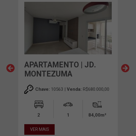
APARTAMENTO | JD.
AP
MONTEZUMA
CE
00,00
Chave:
10563 |
Venda:
R$680.000,00
0m²
2
1
84,00m²
VER MAIS
VE