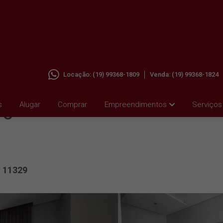
Locação:
(19) 99368-1809
Venda:
(19) 99368-1824
 À
s
Alugar
Comprar
Empreendimentos
Serviços
PO
11329
: