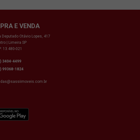
PRA E VENDA
 Deputado Otávio Lopes, 417
tro | Limeira SP
: 13.480-021
9) 3404-4499
9) 99368-1824
ndas@sassiimoveis.com.br