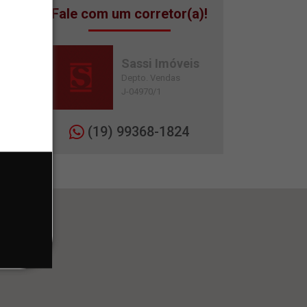
Fale com um corretor(a)!
Sassi Imóveis
Depto. Vendas
J-04970/1
(19) 99368-1824