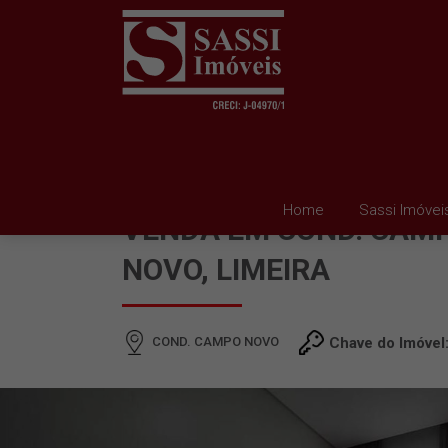
CASA EM CONDOMINIO
Home
Sassi Imóvei
VENDA EM COND. CAM
NOVO, LIMEIRA
COND. CAMPO NOVO
Chave do Imóvel