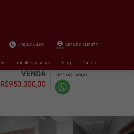
(19) 3404-4499
ÁREA DO CLIENTE
Trabalhe conosco
Blog
Contato
+ Condomínio R$0,00
i
VENDA
+ IPTU R$1.428,01
R$950.000,00