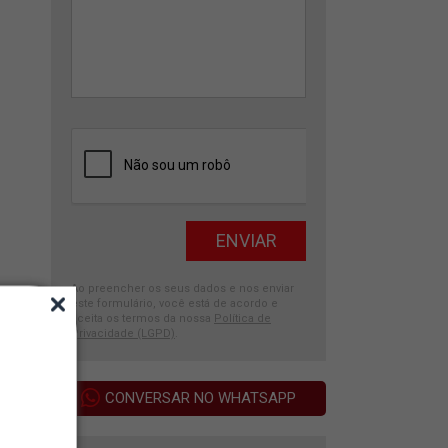
Ao preencher os seus dados e nos enviar
este formulário, você está de acordo e
aceita os termos da nossa
Política de
Privacidade (LGPD)
.
CONVERSAR NO WHATSAPP