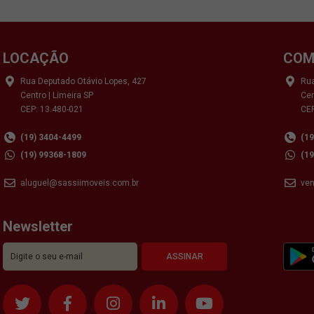
LOCAÇÃO
COM
Rua Deputado Otávio Lopes, 427
Rua
Centro | Limeira SP
Cen
CEP: 13.480-021
CEP
(19) 3404-4499
(1
(19) 99368-1809
(1
aluguel@sassiimoveis.com.br
ve
Newsletter