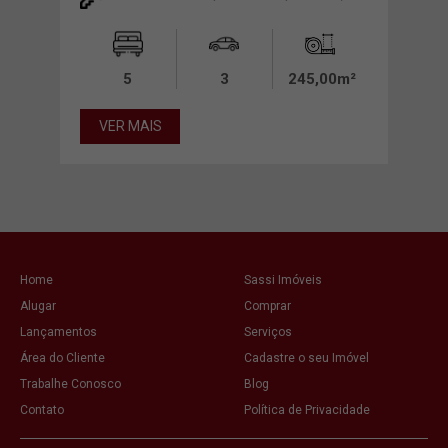
00m²
5
3
245,00m²
VER MAIS
VE
Home
Sassi Imóveis
Alugar
Comprar
Lançamentos
Serviços
Área do Cliente
Cadastre o seu Imóvel
Trabalhe Conosco
Blog
Contato
Política de Privacidade