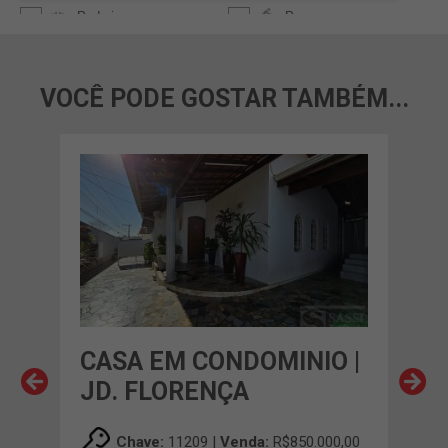
VOCÊ PODE GOSTAR TAMBÉM...
O |
CASA EM CONDOMINIO |
CA
ELA
JD. FLORENÇA
RE
00,00
Chave:
11209 |
Venda:
R$850.000,00