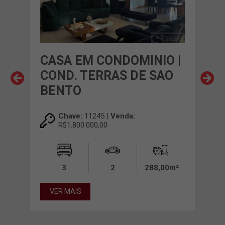
O |
CASA EM CONDOMINIO |
CA
COND. TERRAS DE SAO
FA
BENTO
Chave:
11245 |
Venda:
R$1.800.000,00
00m²
3
2
288,00m²
VE
VER MAIS