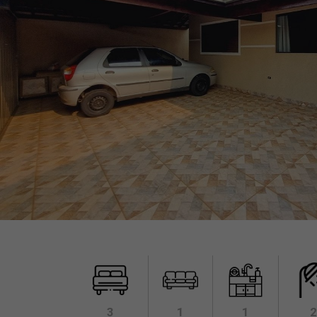
3
1
1
2