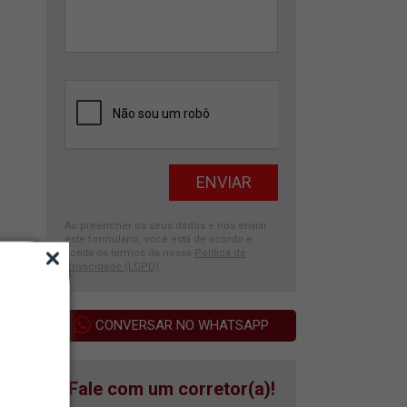
Ao preencher os seus dados e nos enviar
este formulário, você está de acordo e
aceita os termos da nossa
Política de
Privacidade (LGPD)
.
CONVERSAR NO WHATSAPP
Fale com um corretor(a)!