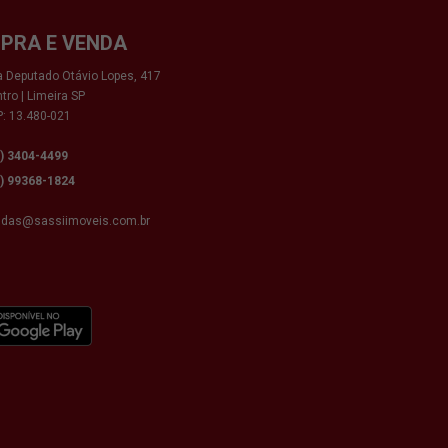
PRA E VENDA
 Deputado Otávio Lopes, 417
tro | Limeira SP
: 13.480-021
9) 3404-4499
9) 99368-1824
ndas@sassiimoveis.com.br