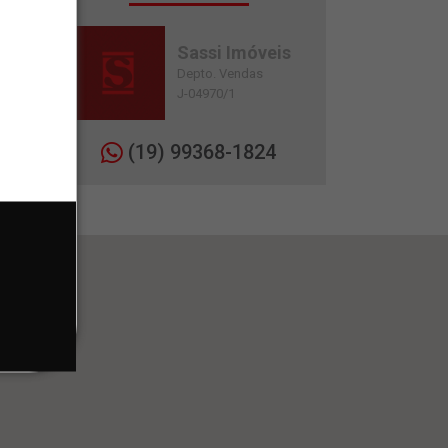
Sassi Imóveis
Depto. Vendas
J-04970/1
(19) 99368-1824