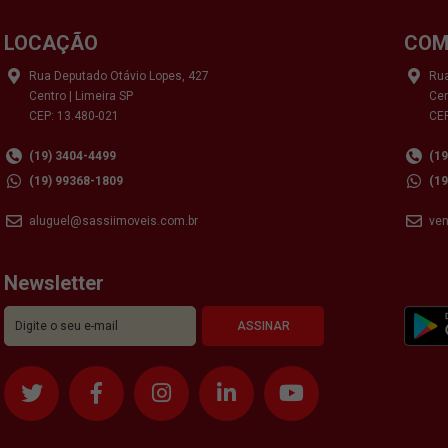
LOCAÇÃO
COM
Rua Deputado Otávio Lopes, 427
Rua
Centro | Limeira SP
Cen
CEP: 13.480-021
CEP
(19) 3404-4499
(1
(19) 99368-1809
(1
aluguel@sassiimoveis.com.br
ve
Newsletter