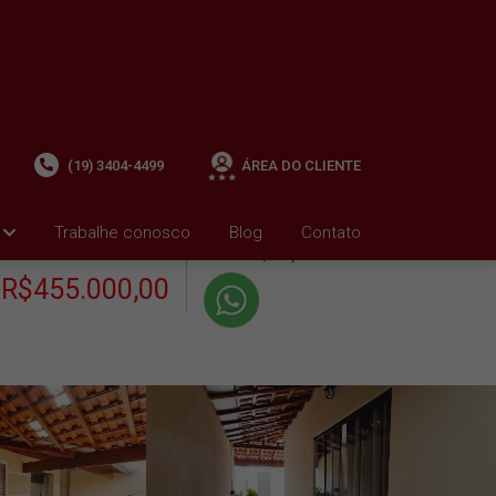
(19) 3404-4499
ÁREA DO CLIENTE
+ Condomínio R$0,00
i
Trabalhe conosco
Blog
Contato
VENDA
+ IPTU R$992,81
R$455.000,00