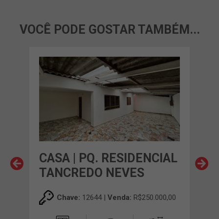
VOCÊ PODE GOSTAR TAMBÉM...
CASA | PQ. RESIDENCIAL
CA
TANCREDO NEVES
00,00
Chave:
12644 |
Venda:
R$250.000,00