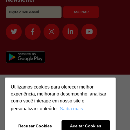
Utilizamos cookies para oferecer melhor
Utilizamos cookies para oferecer melhor
experiência, melhorar o desempenho, analisar
experiência, melhorar o desempenho, analisar
como você interage em nosso site e
como você interage em nosso site e
personalizar conteúdo.
personalizar conteúdo.
Saiba mais
Saiba mais
Todos os direitos reservados para: SASSI IMÓVEIS LTDA | CNPJ:
51.417.293/0001-48 | CRECI: J-04970/1
Recusar Cookies
Recusar Cookies
Aceitar Cookies
Aceitar Cookies