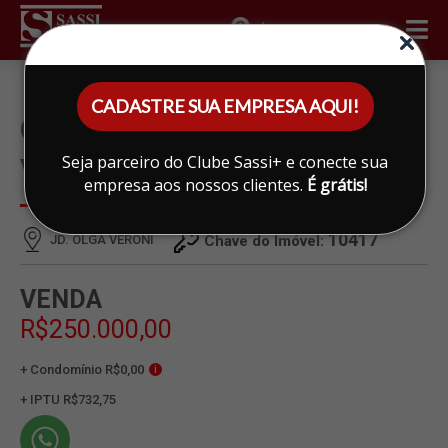
ÁREA DO CLIENTE
CADASTRE SUA EMPRESA AQUI!
CASA À VENDA EM JD. OLGA
Seja parceiro do Clube Sassi+ e conecte sua
VERONI, LIMEIRA
empresa aos nossos clientes.
É grátis!
10417
JD. OLGA VERONI
Chave do Imóvel:
VENDA
R$250.000,00
+ Condomínio R$0,00
i
+ IPTU R$732,75