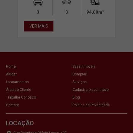
00m²
3
3
94,00m²
VE
VER MAIS
Home
Sassi Imóveis
Alugar
Comprar
Lançamentos
Serviços
Área do Cliente
Cadastre o seu Imóvel
Trabalhe Conosco
Blog
Contato
Política de Privacidade
LOCAÇÃO
Rua Deputado Otávio Lopes, 427