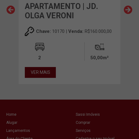
D.
APARTAMENTO | JD.
AP
AS
OLGA VERONI
AB
00,00
Chave:
10170 |
Venda:
R$160.000,00
0m²
2
50,00m²
VER MAIS
VE
Home
Sassi Imóveis
Alugar
Comprar
Lançamentos
Serviços
Área do Cliente
Cadastre o seu Imóvel