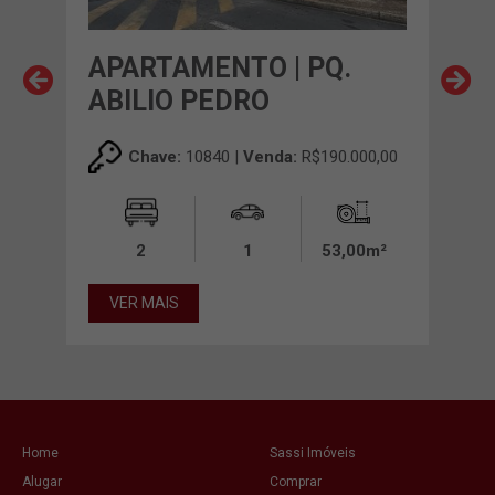
RRO
APARTAMENTO | PQ.
AP
ABILIO PEDRO
CE
00,00
Chave:
10840 |
Venda:
R$190.000,00
0m²
2
1
53,00m²
VER MAIS
VE
Home
Sassi Imóveis
Alugar
Comprar