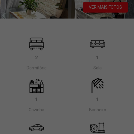
VER MAIS FOTOS
2
1
Dormitório
Sala
1
1
Cozinha
Banheiro