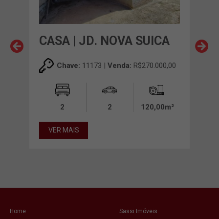
CASA | JD. NOVA SUICA
CAS
Chave:
11173 |
Venda:
R$270.000,00
00,00
2
2
120,00m²
00m²
VER MAIS
VE
Home
Sassi Imóveis