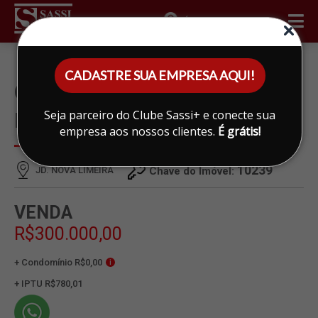
ÁREA DO CLIENTE
CADASTRE SUA EMPRESA AQUI!
CASA À VENDA EM JD. NOVA
Seja parceiro do Clube Sassi+ e conecte sua
LIMEIRA, LIMEIRA
empresa aos nossos clientes.
É grátis!
10239
JD. NOVA LIMEIRA
Chave do Imóvel:
VENDA
R$300.000,00
+ Condomínio R$0,00
i
+ IPTU R$780,01