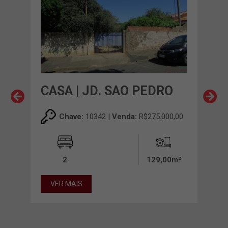
CASA | JD. SAO PEDRO
CA
Chave:
10342 |
Venda:
R$275.000,00
00,00
2
129,00m²
00m²
VER MAIS
VE