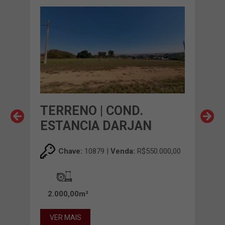
TERRENO | COND.
TE
ESTANCIA DARJAN
IT
00,00
Chave:
10879 |
Venda:
R$550.000,00
2.000,00m²
38
VER MAIS
VE