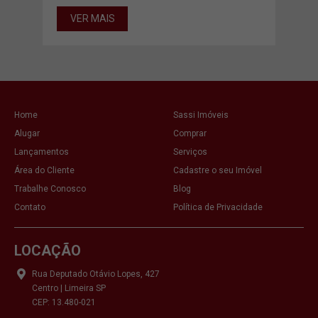
VER MAIS
VE
Home
Sassi Imóveis
Alugar
Comprar
Lançamentos
Serviços
Área do Cliente
Cadastre o seu Imóvel
Trabalhe Conosco
Blog
Contato
Política de Privacidade
LOCAÇÃO
Rua Deputado Otávio Lopes, 427
Centro | Limeira SP
CEP: 13.480-021