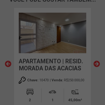
APARTAMENTO | RESID.
AP
MORADA DAS ACACIAS
MO
00,00
Chave:
10470 |
Venda:
R$250.000,00
0m²
2
1
45,00m²