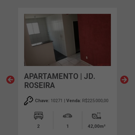
APARTAMENTO | JD.
AP
ROSEIRA
GR
00,00
Chave:
10271 |
Venda:
R$225.000,00
2
1
42,00m²