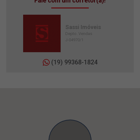
Fale com um corretor(a)!
Sassi Imóveis
Depto. Vendas
J-04970/1
(19) 99368-1824