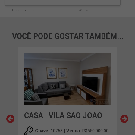
VOCÊ PODE GOSTAR TAMBÉM...
CASA | VILA SAO JOAO
CA
Chave:
10768 |
Venda:
R$550.000,00