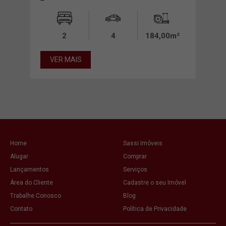
00,00
2
4
184,00m²
00m²
VER MAIS
VE
Home
Sassi Imóveis
Alugar
Comprar
Lançamentos
Serviços
Área do Cliente
Cadastre o seu Imóvel
Trabalhe Conosco
Blog
Contato
Política de Privacidade