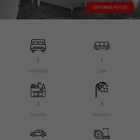
VER MAIS FOTOS
3
1
Dormitório
Sala
2
3
Cozinha
Banheiro