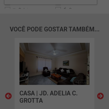
VOCÊ PODE GOSTAR TAMBÉM...
ERA
CASA | JD. ADELIA C.
CAS
GROTTA
EN
00,00