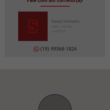
Fale com um corretor(a)!
Sassi Imóveis
Depto. Vendas
J-04970/1
(19) 99368-1824