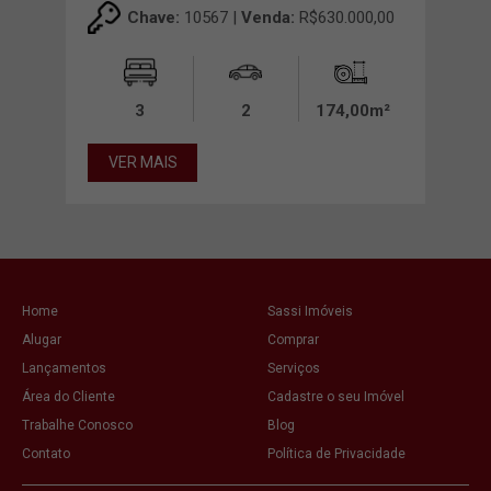
Chave:
10567 |
Venda:
R$630.000,00
00m²
3
2
174,00m²
VER MAIS
VE
Home
Sassi Imóveis
Alugar
Comprar
Lançamentos
Serviços
Área do Cliente
Cadastre o seu Imóvel
Trabalhe Conosco
Blog
Contato
Política de Privacidade