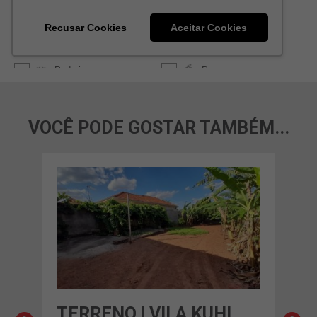
VOCÊ PODE GOSTAR TAMBÉM...
TERRENO | VILA KUHL
TER