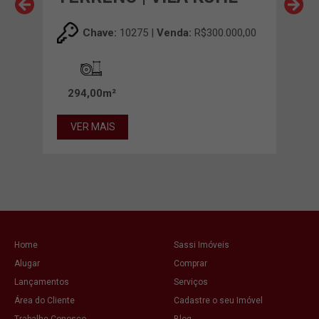
PE
Chave:
10275 |
Venda:
R$300.000,00
00,00
294,00m²
27
VER MAIS
VE
Home
Sassi Imóveis
Alugar
Comprar
Lançamentos
Serviços
Área do Cliente
Cadastre o seu Imóvel
Trabalhe Conosco
Blog