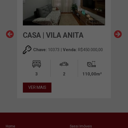
CASA | VILA ANITA
CAS
00,00
Chave:
10373 |
Venda:
R$450.000,00
00m²
3
2
110,00m²
VER MAIS
VE
Home
Sassi Imóveis