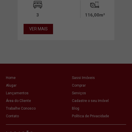
00m²
3
116,00m²
VER MAIS
VE
Home
Sassi Imóveis
Alugar
Comprar
Lançamentos
Serviços
Área do Cliente
Cadastre o seu Imóvel
Trabalhe Conosco
Blog
Contato
Política de Privacidade