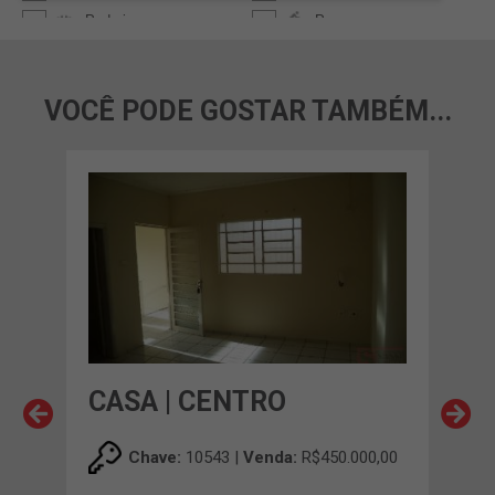
VOCÊ PODE GOSTAR TAMBÉM...
CASA | CENTRO
CA
00,00
Chave:
10543 |
Venda:
R$450.000,00