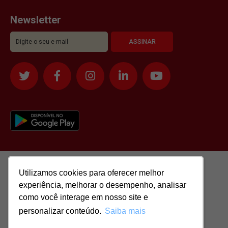
Newsletter
Utilizamos cookies para oferecer melhor
Utilizamos cookies para oferecer melhor
experiência, melhorar o desempenho, analisar
experiência, melhorar o desempenho, analisar
como você interage em nosso site e
como você interage em nosso site e
personalizar conteúdo.
personalizar conteúdo.
Saiba mais
Saiba mais
Todos os direitos reservados para: SASSI IMÓVEIS LTDA | CNPJ: