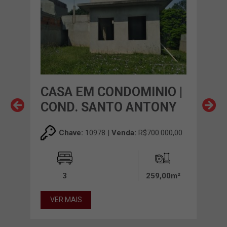
O |
CASA EM CONDOMINIO |
CA
O
COND. SANTO ANTONY
JD.
FA
00,00
Chave:
10978 |
Venda:
R$700.000,00
00m²
3
259,00m²
VER MAIS
VE