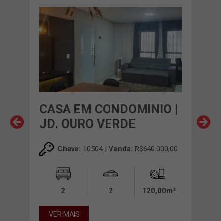
O |
CASA EM CONDOMINIO |
CA
JD. OURO VERDE
CO
FL
Chave:
10504 |
Venda:
R$640.000,00
00,00
2
2
120,00m²
00m²
VER MAIS