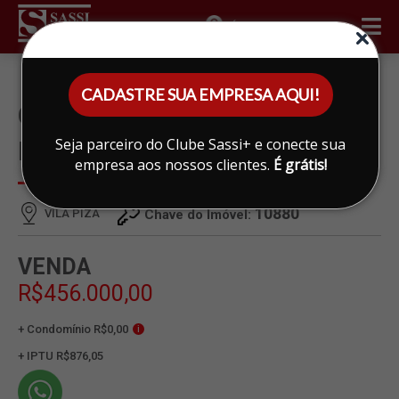
ÁREA DO CLIENTE
CADASTRE SUA EMPRESA AQUI!
CASA À VENDA EM VILA
Seja parceiro do Clube Sassi+ e conecte sua
PIZA, LIMEIRA
empresa aos nossos clientes.
É grátis!
10880
VILA PIZA
Chave do Imóvel:
VENDA
R$456.000,00
+ Condomínio R$0,00
i
+ IPTU R$876,05