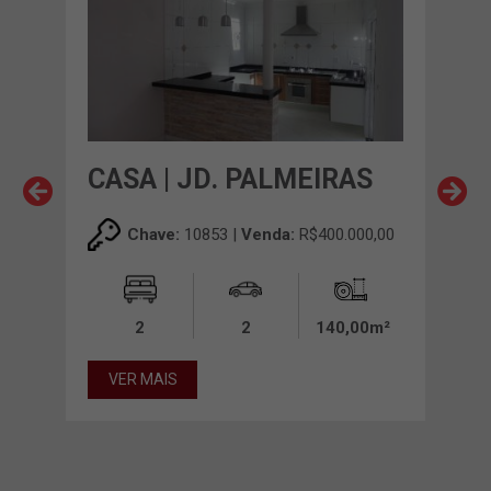
O
CASA | JD. PALMEIRAS
CAS
Chave:
10853 |
Venda:
R$400.000,00
00,00
2
2
140,00m²
00m²
VER MAIS
VE