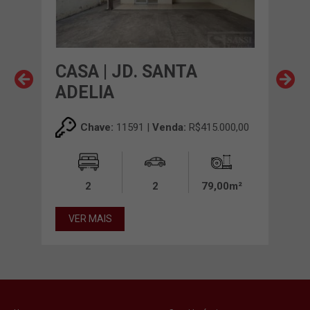
DA
CASA | JD. SANTA
CA
ADELIA
JO
00,00
Chave:
11591 |
Venda:
R$415.000,00
00m²
2
2
79,00m²
VER MAIS
VE