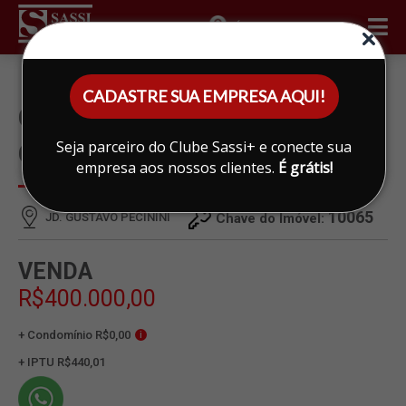
ÁREA DO CLIENTE
CADASTRE SUA EMPRESA AQUI!
CASA À VENDA EM JD.
Seja parceiro do Clube Sassi+ e conecte sua
GUSTAVO PECININI, LIMEIRA
empresa aos nossos clientes.
É grátis!
10065
JD. GUSTAVO PECININI
Chave do Imóvel:
VENDA
R$400.000,00
+ Condomínio R$0,00
i
+ IPTU R$440,01