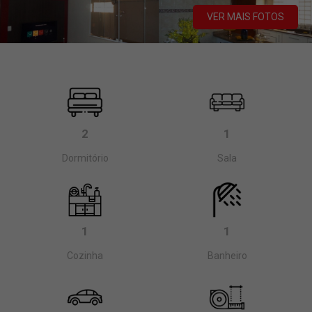
VER MAIS FOTOS
2
1
Dormitório
Sala
1
1
Cozinha
Banheiro