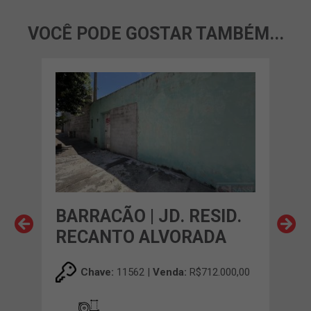
VOCÊ PODE GOSTAR TAMBÉM...
BARRACÃO | JD. RESID.
BA
RECANTO ALVORADA
CL
00,00
Chave:
11562 |
Venda:
R$712.000,00