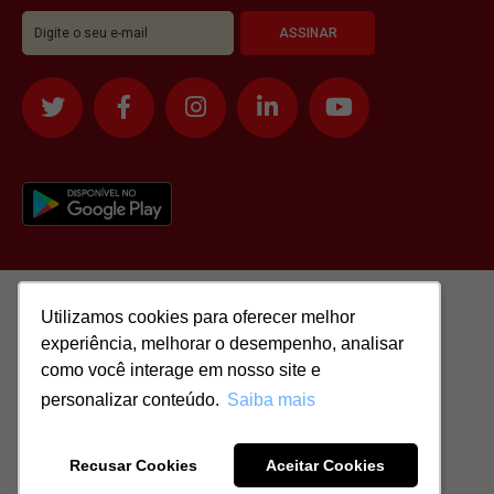
Utilizamos cookies para oferecer melhor
Utilizamos cookies para oferecer melhor
experiência, melhorar o desempenho, analisar
experiência, melhorar o desempenho, analisar
como você interage em nosso site e
como você interage em nosso site e
personalizar conteúdo.
personalizar conteúdo.
Saiba mais
Saiba mais
Todos os direitos reservados para: SASSI IMÓVEIS LTDA | CNPJ:
51.417.293/0001-48 | CRECI: J-04970/1
Recusar Cookies
Recusar Cookies
Aceitar Cookies
Aceitar Cookies