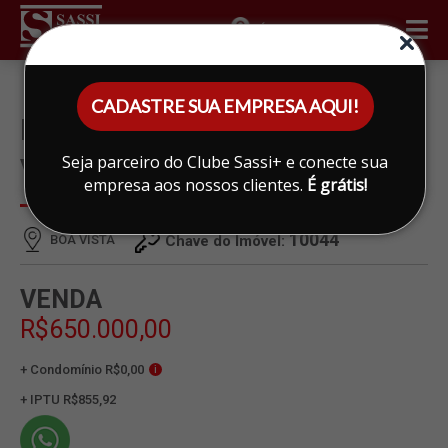
ÁREA DO CLIENTE
CADASTRE SUA EMPRESA AQUI!
BARRACÃO À VENDA EM BOA
Seja parceiro do Clube Sassi+ e conecte sua
VISTA, LIMEIRA
empresa aos nossos clientes.
É grátis!
10044
BOA VISTA
Chave do Imóvel:
VENDA
R$650.000,00
+ Condomínio R$0,00
i
+ IPTU R$855,92