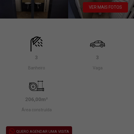
VER MAIS FOTOS
3
3
Banheiro
Vaga
206,00m²
Área construída
QUERO AGENDAR UMA VISITA