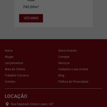
740,00m²
26
VER MAIS
VE
Home
Sassi Imóveis
Alugar
Comprar
Lançamentos
Serviços
Área do Cliente
Cadastre o seu Imóvel
Trabalhe Conosco
Blog
Contato
Política de Privacidade
LOCAÇÃO
Rua Deputado Otávio Lopes, 427