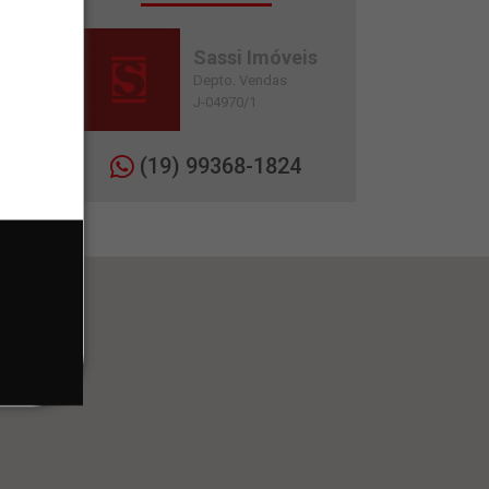
Sassi Imóveis
Depto. Vendas
J-04970/1
(19) 99368-1824