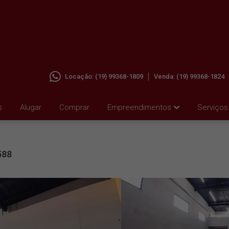
Locação:
(19) 99368-1809
Venda:
(19) 99368-1824
 JD.
s
Alugar
Comprar
Empreendimentos
Serviços
588