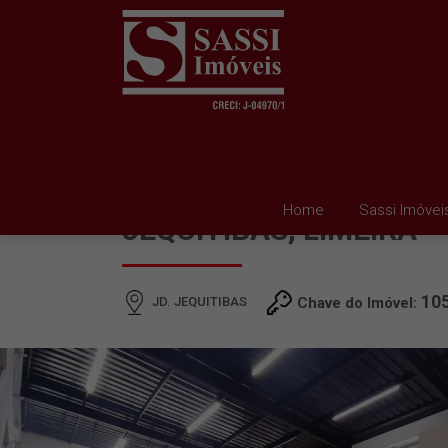
BARRACÃO À VENDA EM
Home
Sassi Imóvei
JEQUITIBAS, LIMEIRA
10
JD. JEQUITIBAS
Chave do Imóvel: