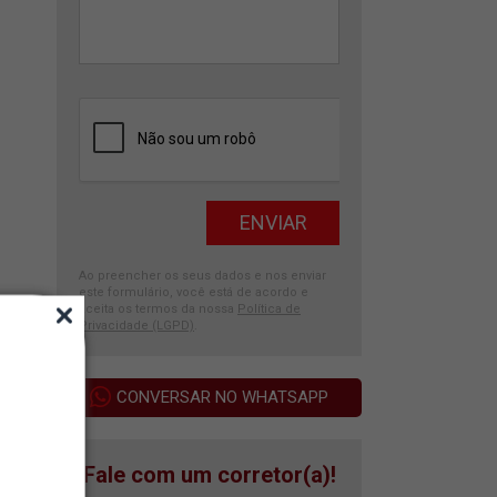
Ao preencher os seus dados e nos enviar
este formulário, você está de acordo e
aceita os termos da nossa
Política de
Privacidade (LGPD)
.
CONVERSAR NO WHATSAPP
Fale com um corretor(a)!