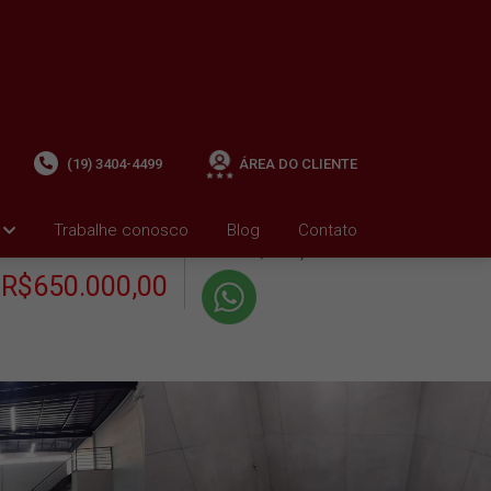
(19) 3404-4499
ÁREA DO CLIENTE
+ Condomínio R$0,00
i
Trabalhe conosco
Blog
Contato
VENDA
+ IPTU R$1.878,20
R$650.000,00