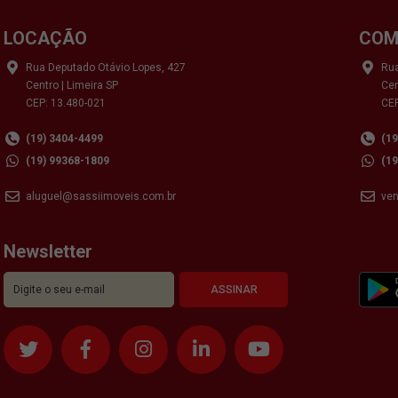
LOCAÇÃO
COM
Rua Deputado Otávio Lopes, 427
Rua
Centro | Limeira SP
Cen
CEP: 13.480-021
CEP
(19) 3404-4499
(1
(19) 99368-1809
(1
aluguel@sassiimoveis.com.br
ve
Newsletter