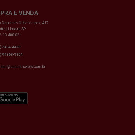
PRA E VENDA
 Deputado Otávio Lopes, 417
tro | Limeira SP
: 13.480-021
9) 3404-4499
9) 99368-1824
ndas@sassiimoveis.com.br