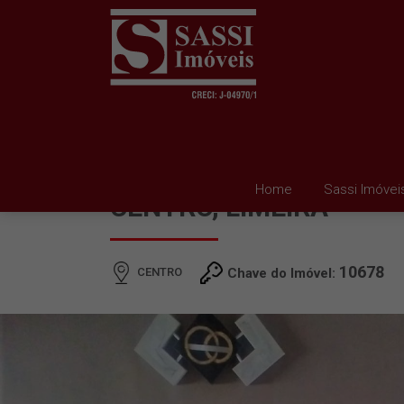
CASA/SALÃO À VENDA
Home
Sassi Imóvei
CENTRO, LIMEIRA
10678
CENTRO
Chave do Imóvel: