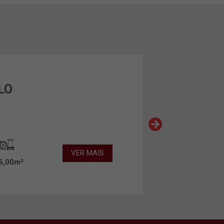
LO
VER MAIS
6,00m²