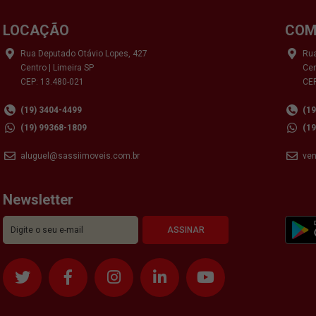
LOCAÇÃO
COM
Rua Deputado Otávio Lopes, 427
Rua
Centro | Limeira SP
Cen
CEP: 13.480-021
CEP
(19) 3404-4499
(1
(19) 99368-1809
(1
aluguel@sassiimoveis.com.br
ve
Newsletter