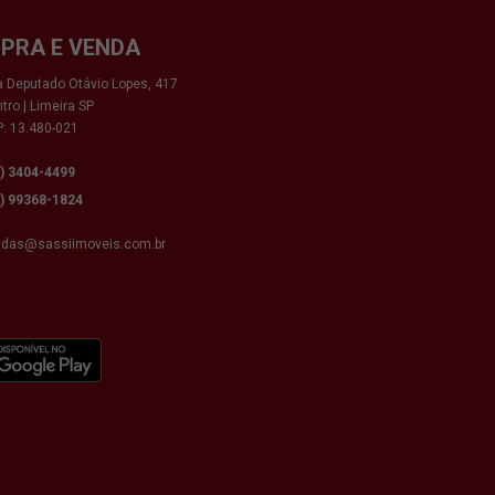
PRA E VENDA
 Deputado Otávio Lopes, 417
tro | Limeira SP
: 13.480-021
9) 3404-4499
9) 99368-1824
ndas@sassiimoveis.com.br