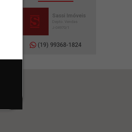
Sassi Imóveis
Depto. Vendas
J-04970/1
(19) 99368-1824