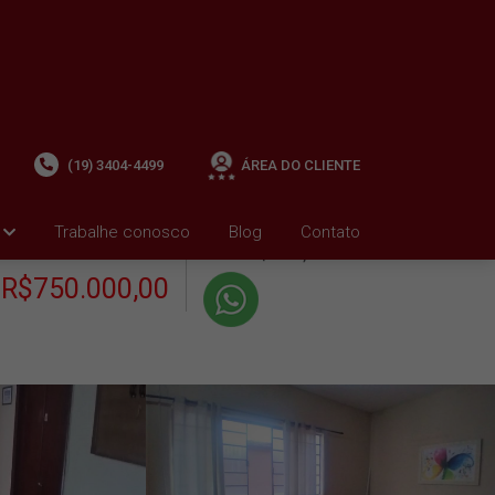
(19) 3404-4499
ÁREA DO CLIENTE
+ Condomínio R$0,00
i
Trabalhe conosco
Blog
Contato
VENDA
+ IPTU R$2.241,23
R$750.000,00