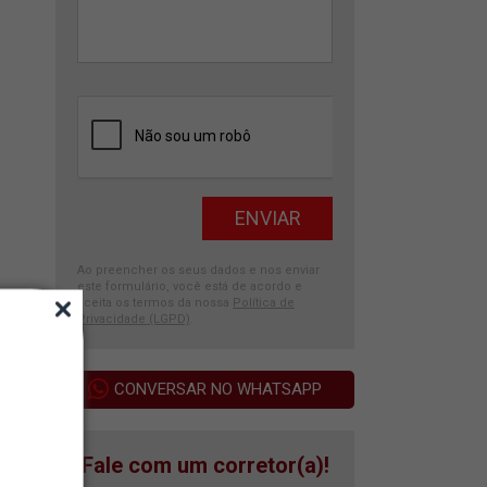
Ao preencher os seus dados e nos enviar
este formulário, você está de acordo e
aceita os termos da nossa
Política de
Privacidade (LGPD)
.
CONVERSAR NO WHATSAPP
Fale com um corretor(a)!