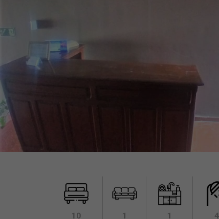
10
1
1
4