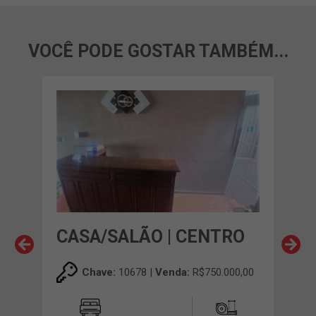
VOCÊ PODE GOSTAR TAMBÉM...
CASA/SALÃO | CENTRO
CA
MU
Chave:
10678 |
Venda:
R$750.000,00
00,00