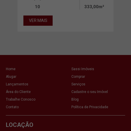
10
333,00m²
00m²
VER MAIS
VE
Home
Sassi Imóveis
Alugar
Comprar
Lançamentos
Serviços
Área do Cliente
Cadastre o seu Imóvel
Trabalhe Conosco
Blog
Contato
Política de Privacidade
LOCAÇÃO